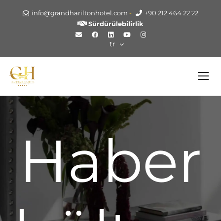
info@grandhariltonhotel.com
-
+90 212 464 22 22
Sürdürülebilirlik
tr
Haber