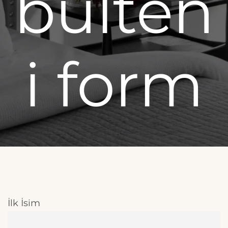
bülten
i form
İlk İsim