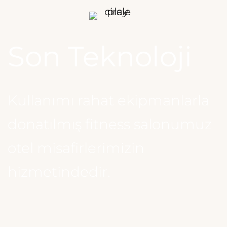
Son Teknoloji
Kullanımı rahat ekipmanlarla
donatılmış fitness salonumuz
otel misafirlerimizin
hizmetindedir.