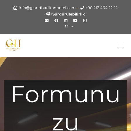
info@grandhariltonhotel.com
-
+90 212 464 22 22
Sürdürülebilirlik
tr
Formunu
zu